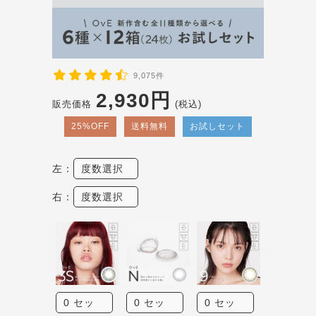
9,075件
2,930円
販売価格
(税込)
25%OFF
送料無料
お試しセット
左：
右：