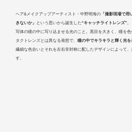
ヘア&メイクアップアーティスト・中野明海の
「撮影現場で用
きないか」
という思いから誕生した
“キャッチライトレンズ”
。
写体の瞳の中に写り込ませる光のこと。黒目を大きく、瞳を色
タクトレンズとは異なる発想で、
瞳の中でキラキラと輝く光を
繊細な色合いとそれを左右非対称に配したデザインによって、
す。