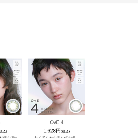
3
OvE 4
1,628円
(税込)
(税込)
だ瞳を演出。
甘く柔らかな光を灯す瞳。