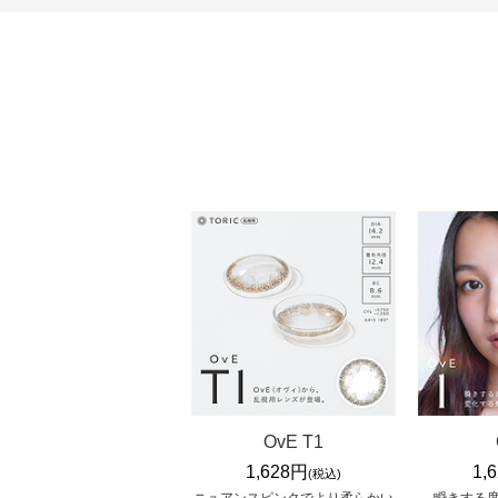
OvE T1
1,628円
1,
(税込)
ニュアンスピンクでより柔らかい
瞬きする