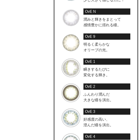
OvE N
潤みと輝きをまとって
感情豊かに揺れる瞳。
OvE 9
明るく柔らかな
オリーブの光。
OvE 1
瞬きするたびに
変化する輝き。
OvE 2
ふんわり潤んだ
大きな瞳を演出。
OvE 3
好感度の高い、
澄んだ瞳を演出。
OvE 4