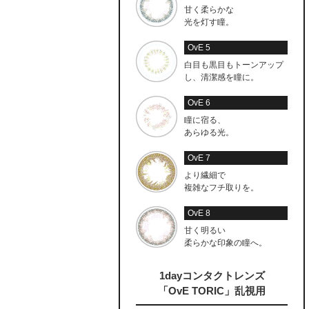
甘く柔らかな
光を灯す瞳。
OvE 5
白目も黒目もトーンアップ
し、清潔感を瞳に。
OvE 6
瞳に宿る、
あらゆる光。
OvE 7
より繊細で
複雑なフチ取りを。
OvE 8
甘く明るい
柔らかな印象の瞳へ。
1dayコンタクトレンズ
「OvE TORIC」乱視用