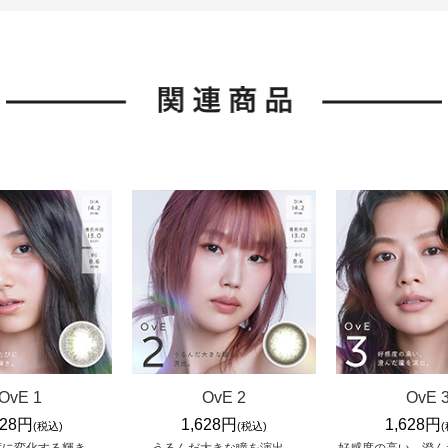
OvE 1
OvE 2
OvE 
628円
1,628円
1,628円
(税込)
(税込)
度に変化する輝き。
うるんだ大きな瞳を演出。
好感度の高い、澄ん