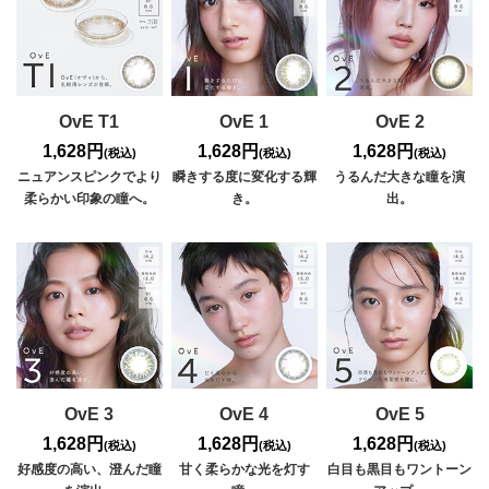
OvE T1
OvE 1
OvE 2
1,628円
1,628円
1,628円
(税込)
(税込)
(税込)
ニュアンスピンクでより
瞬きする度に変化する輝
うるんだ大きな瞳を演
柔らかい印象の瞳へ。
き。
出。
OvE 3
OvE 4
OvE 5
1,628円
1,628円
1,628円
(税込)
(税込)
(税込)
好感度の高い、澄んだ瞳
甘く柔らかな光を灯す
白目も黒目もワントーン