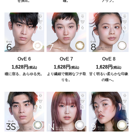
を演出。
瞳。
アップ。
OvE 6
OvE 7
OvE 8
1,628円
1,628円
1,628円
(税込)
(税込)
(税込)
瞳に宿る、あらゆる光。
より繊細で複雑なフチ取
甘く明るい柔らかな印象
りを。
の瞳へ。