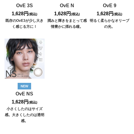
OvE 3S
OvE N
OvE 9
1,628円
1,628円
1,628円
(税込)
(税込)
(税込)
既存のOvE3が少し大き
潤みと輝きをまとって感
明るく柔らかなオリーブ
く感じる方に！
情豊かに揺れる瞳。
の光。
NEW
OvE NS
1,628円
(税込)
小さくしたのはサイズ
感。大きくしたのは透明
感。