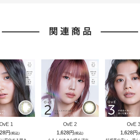
OvE 1
OvE 2
OvE 
628円
1,628円
1,628円
(税込)
(税込)
度に変化する輝き。
うるんだ大きな瞳を演出。
好感度の高い、澄ん