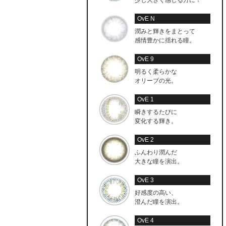
OvE N
潤みと輝きをまとって
感情豊かに揺れる瞳。
OvE 9
明るく柔らかな
オリーブの光。
OvE 1
瞬きするたびに
変化する輝き。
OvE 2
ふんわり潤んだ
大きな瞳を演出。
OvE 3
好感度の高い、
澄んだ瞳を演出。
OvE 4