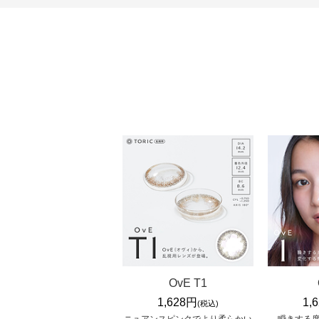
OvE T1
1,628円
1,
(税込)
ニュアンスピンクでより柔らかい
瞬きする