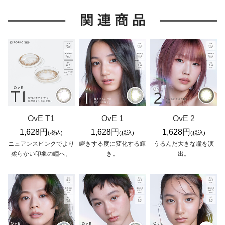
OvE T1
OvE 1
OvE 2
1,628円
1,628円
1,628円
(税込)
(税込)
(税込)
ニュアンスピンクでより
瞬きする度に変化する輝
うるんだ大きな瞳を演
柔らかい印象の瞳へ。
き。
出。