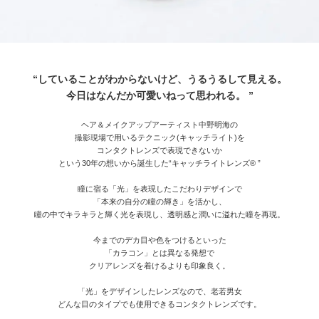
“していることがわからないけど、うるうるして見える。
今日はなんだか可愛いねって思われる。 ”
ヘア＆メイクアップアーティスト中野明海の
撮影現場で用いるテクニック(キャッチライト)を
コンタクトレンズで表現できないか
という30年の想いから誕生した“キャッチライトレンズ® ”
瞳に宿る「光」を表現したこだわりデザインで
「本来の自分の瞳の輝き」を活かし、
瞳の中でキラキラと輝く光を表現し、透明感と潤いに溢れた瞳を再現。
今までのデカ目や色をつけるといった
「カラコン」とは異なる発想で
クリアレンズを着けるよりも印象良く。
「光」をデザインしたレンズなので、老若男女
どんな目のタイプでも使用できるコンタクトレンズです。