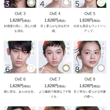
OvE 3
OvE 4
OvE 5
1,628円
1,628円
1,628円
(税込)
(税込)
(税込)
好感度の高い、澄んだ瞳
甘く柔らかな光を灯す
白目も黒目もワントーン
を演出。
瞳。
アップ。
OvE 6
OvE 7
OvE 8
1,628円
1,628円
1,628円
(税込)
(税込)
(税込)
瞳に宿る、あらゆる光。
より繊細で複雑なフチ取
甘く明るい柔らかな印象
りを。
の瞳へ。