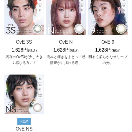
OvE 3S
OvE N
OvE 9
1,628円
1,628円
1,628円
(税込)
(税込)
(税込)
既存のOvE3が少し大き
潤みと輝きをまとって感
明るく柔らかなオリーブ
く感じる方に！
情豊かに揺れる瞳。
の光。
NEW
OvE NS