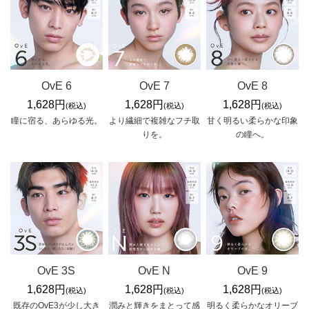
OvE 6
OvE 7
OvE 8
1,628円
1,628円
1,628円
(税込)
(税込)
(税込)
瞳に宿る、あらゆる光。
より繊細で複雑なフチ取
甘く明るい柔らかな印象
りを。
の瞳へ。
OvE 3S
OvE N
OvE 9
1,628円
1,628円
1,628円
(税込)
(税込)
(税込)
既存のOvE3が少し大き
潤みと輝きをまとって感
明るく柔らかなオリーブ