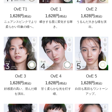
OvE T1
OvE 1
OvE 2
1,628円
1,628円
1,628円
(税込)
(税込)
(税込)
ニュアンスピンクでより
瞬きする度に変化する輝
うるんだ大きな瞳を演
柔らかい印象の瞳へ。
き。
出。
OvE 3
OvE 4
OvE 5
1,628円
1,628円
1,628円
(税込)
(税込)
(税込)
好感度の高い、澄んだ瞳
甘く柔らかな光を灯す
白目も黒目もワントーン
を演出。
瞳。
アップ。