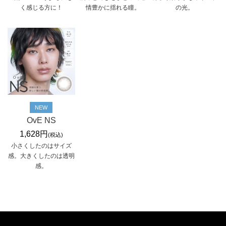
く感じる方に！
情豊かに揺れる瞳。
の光。
NEW
OvE NS
1,628円
(税込)
小さくしたのはサイズ
感。大きくしたのは透明
感。