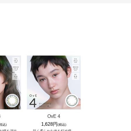
3
OvE 4
1,628円
(税込)
(税込)
だ瞳を演出。
甘く柔らかな光を灯す瞳。