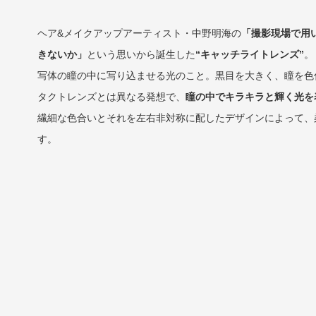
ヘア&メイクアップアーティスト・中野明海の
「撮影現場で用
きないか」
という思いから誕生した
“キャッチライトレンズ”
。
写体の瞳の中に写り込ませる光のこと。黒目を大きく、瞳を色
タクトレンズとは異なる発想で、
瞳の中でキラキラと輝く光を
繊細な色合いとそれを左右非対称に配したデザインによって、
す。