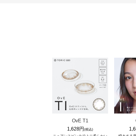
OvE T1
1,628円
1,
(税込)
ニュアンスピンクでより柔らかい
瞬きする