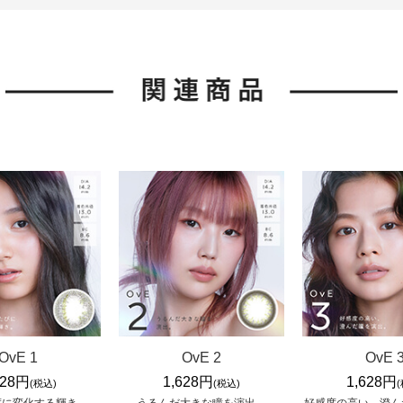
OvE 1
OvE 2
OvE 
628円
1,628円
1,628円
(税込)
(税込)
度に変化する輝き。
うるんだ大きな瞳を演出。
好感度の高い、澄ん