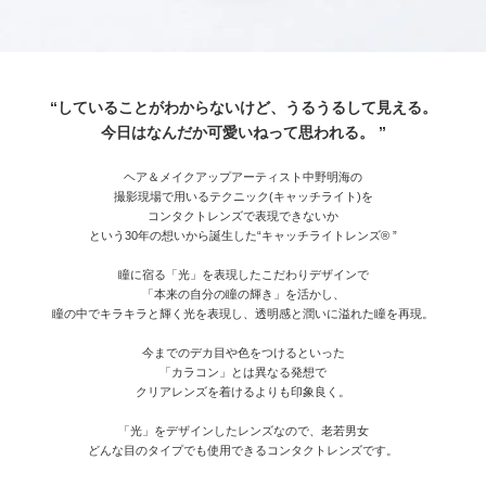
“していることがわからないけど、うるうるして見える。
今日はなんだか可愛いねって思われる。 ”
ヘア＆メイクアップアーティスト中野明海の
撮影現場で用いるテクニック(キャッチライト)を
コンタクトレンズで表現できないか
という30年の想いから誕生した“キャッチライトレンズ® ”
瞳に宿る「光」を表現したこだわりデザインで
「本来の自分の瞳の輝き」を活かし、
瞳の中でキラキラと輝く光を表現し、透明感と潤いに溢れた瞳を再現。
今までのデカ目や色をつけるといった
「カラコン」とは異なる発想で
クリアレンズを着けるよりも印象良く。
「光」をデザインしたレンズなので、老若男女
どんな目のタイプでも使用できるコンタクトレンズです。