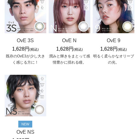
OvE 3S
OvE N
OvE 9
1,628円
1,628円
1,628円
(税込)
(税込)
(税込)
既存のOvE3が少し大き
潤みと輝きをまとって感
明るく柔らかなオリーブ
く感じる方に！
情豊かに揺れる瞳。
の光。
NEW
OvE NS