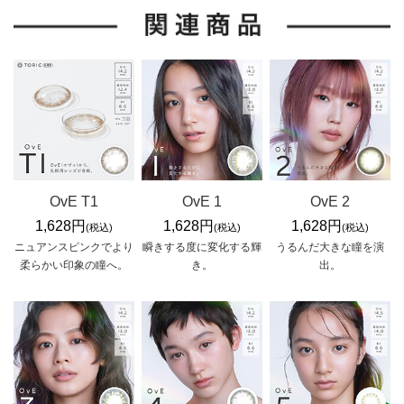
OvE T1
OvE 1
OvE 2
1,628円
1,628円
1,628円
(税込)
(税込)
(税込)
ニュアンスピンクでより
瞬きする度に変化する輝
うるんだ大きな瞳を演
柔らかい印象の瞳へ。
き。
出。