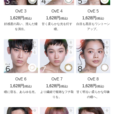
OvE 3
OvE 4
OvE 5
1,628円
1,628円
1,628円
(税込)
(税込)
(税込)
好感度の高い、澄んだ瞳
甘く柔らかな光を灯す
白目も黒目もワントーン
を演出。
瞳。
アップ。
OvE 6
OvE 7
OvE 8
1,628円
1,628円
1,628円
(税込)
(税込)
(税込)
瞳に宿る、あらゆる光。
より繊細で複雑なフチ取
甘く明るい柔らかな印象
りを。
の瞳へ。