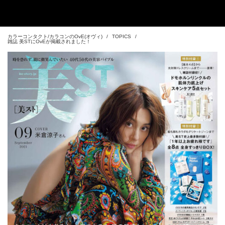
カラーコンタクト/カラコンのOvE(オヴィ)
TOPICS
雑誌 美STにOvEが掲載されました！